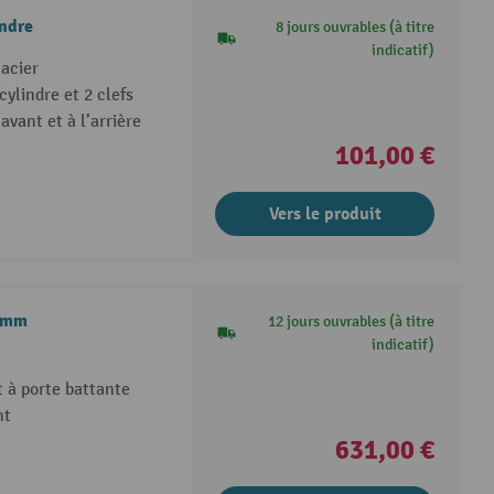
indre
8 jours ouvrables (à titre
indicatif)
’acier
ylindre et 2 clefs
vant et à l’arrière
101,00 €
Vers le produit
0 mm
12 jours ouvrables (à titre
indicatif)
é
 à porte battante
nt
631,00 €