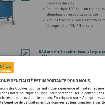
poudrage durable
Pneumatique TPE pour un roulage n
silencieux et respectueux du sol
2 roues fixes et 2 roues directrices a
blocage selon DIN EN 1757-3
RAU armoire à pupitre, haut. x larg. x pr
x 520 mm
Livraison à l’état entièrement mont
Hauteur de travail réglable
Made in Germany
8 Variantes