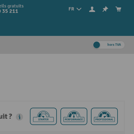
ils gratuits
FR
 35 211
hors TVA
it ?