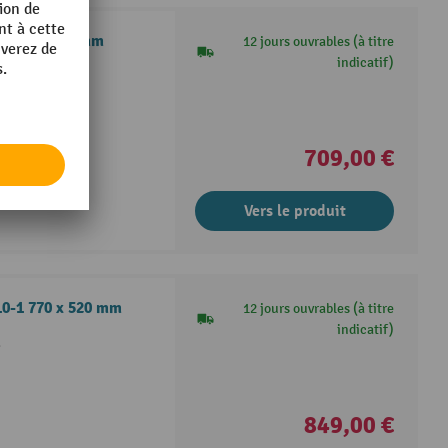
-1 345 x 520 mm
12 jours ouvrables (à titre
indicatif)
é
709,00 €
Vers le produit
110-1 770 x 520 mm
12 jours ouvrables (à titre
indicatif)
é
849,00 €