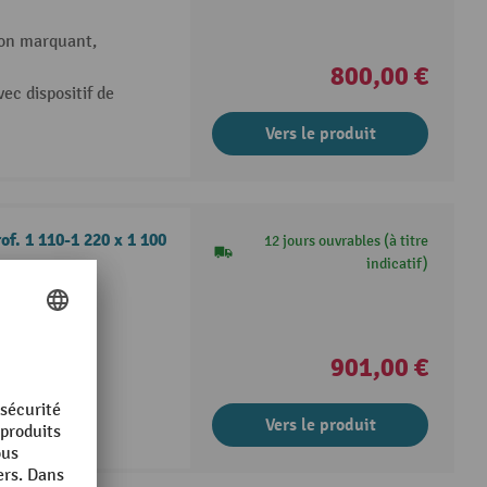
on marquant,
800,00 €
vec dispositif de
Vers le produit
of. 1 110-1 220 x 1 100
12 jours ouvrables (à titre
indicatif)
é
901,00 €
Vers le produit