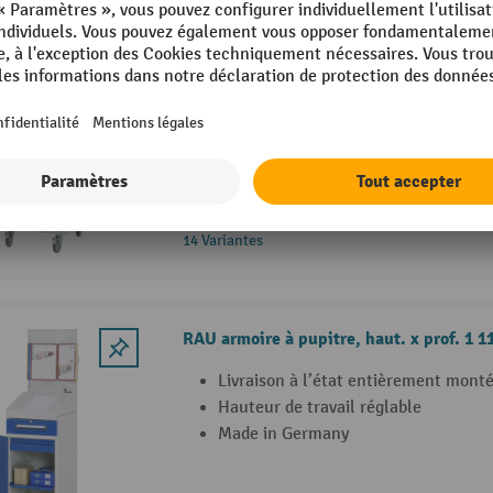
RAU pupitre mobile, haut. x prof. 1 235
Livraison à l’état entièrement mont
Hauteur de travail réglable
Made in Germany
14 Variantes
RAU armoire à pupitre, haut. x prof. 1 
Livraison à l’état entièrement mont
Hauteur de travail réglable
Made in Germany