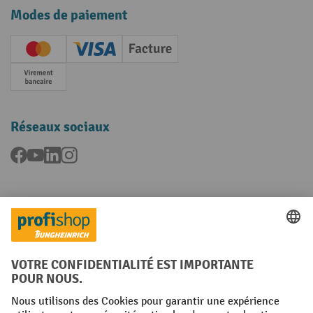
Modes de paiement
Creditcard (Master)
Creditcard (Visa)
Facture
Paiement anticipé
Réseaux sociaux
Facebook
YouTube
LinkedIn
Instagram
Langues
FR
NL
Conditions générales
Mentions légales