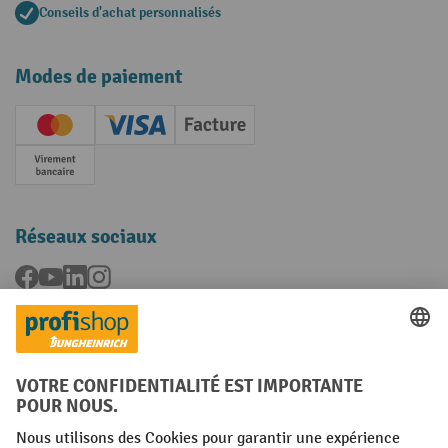
Conseils d'achat personnalisés
Modes de paiement
Creditcard (Master)
Creditcard (Visa)
Facture
Paiement anticipé
Réseaux sociaux
Facebook
YouTube
LinkedIn
Instagram
Langues
FR
NL