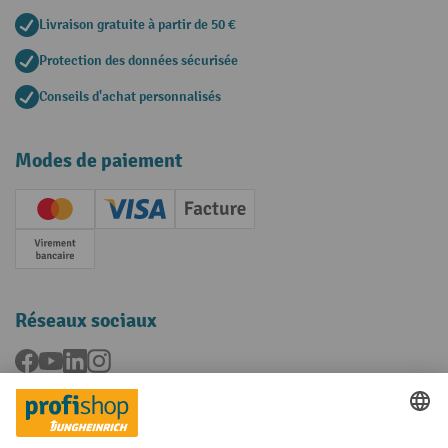
Livraison gratuite à partir de 50 €
Protection des données sécurisée
Conseils d'achat personnalisés
Modes de paiement
Creditcard (Master)
Creditcard (Visa)
Facture
Paiement anticipé
Réseaux sociaux
Facebook
YouTube
LinkedIn
Instagram
Langues