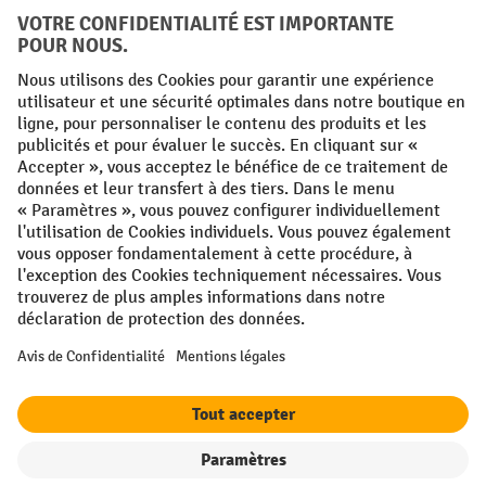
FR
NL
Conditions générales
Mentions légales
Protection des Données
Politique de cookies
All prices excl. VAT plus
shipping costs
and possible delivery charges,
if not stated otherwise.
¹ La remise est valable jusqu'à épuisement des stocks. La remise ne
s'applique pas aux prix spéciaux. Il n'est pas possible de le combiner
avec d'autres réductions en pourcentage ou bons de réduction. | ² La
réduction sera accordée une seule fois lors de la première inscription
à la newsletter. Le code de réduction est valable pendant 10 jours et
peut être utilisé pour un achat en ligne d'une valeur de commande
nette minimale de 250,00 €. La réduction varie selon la catégorie de
produits et peut atteindre un maximum de 10 %. Les transpalettes
électriques, les gerbeurs électriques, les chariots élévateurs
Filtre
Triage
électriques et les outils sont exclus de cette promotion. La