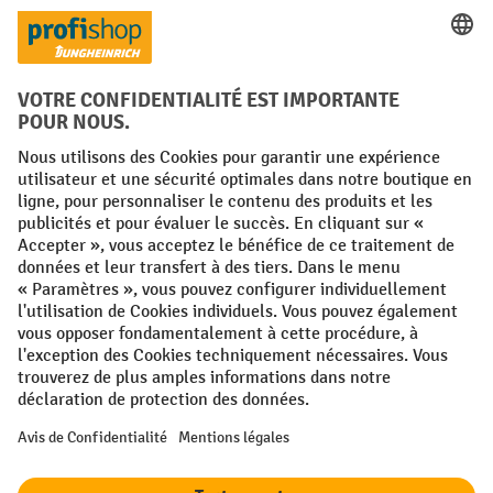
Langues
FR
NL
Conditions générales
Mentions légales
Protection des Données
Politique de cookies
All prices excl. VAT plus
shipping costs
and possible delivery charges,
if not stated otherwise.
¹ La remise est valable jusqu'à épuisement des stocks. La remise ne
s'applique pas aux prix spéciaux. Il n'est pas possible de le combiner
avec d'autres réductions en pourcentage ou bons de réduction. | ² La
réduction sera accordée une seule fois lors de la première inscription
à la newsletter. Le code de réduction est valable pendant 10 jours et
peut être utilisé pour un achat en ligne d'une valeur de commande
nette minimale de 250,00 €. La réduction varie selon la catégorie de