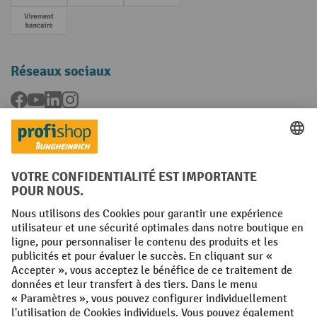
Paiement anticipé
Réseaux sociaux
Facebook
YouTube
LinkedIn
Instagram
Langues
FR
NL
Conditions générales
Mentions légales
Protection des Données
Politique de cookies
All prices excl. VAT plus
shipping costs
and possible delivery charges,