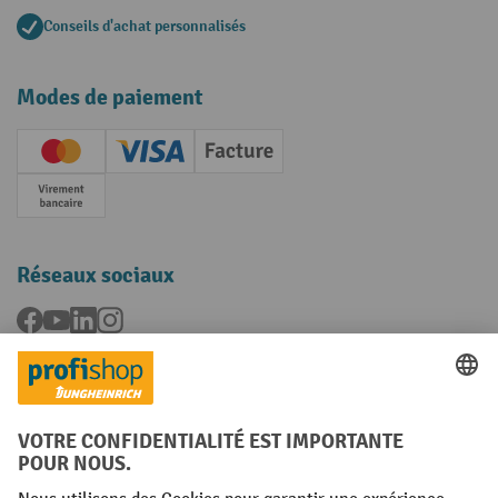
Conseils d'achat personnalisés
Modes de paiement
Creditcard (Master)
Creditcard (Visa)
Facture
Paiement anticipé
Réseaux sociaux
Facebook
YouTube
LinkedIn
Instagram
Langues
FR
NL