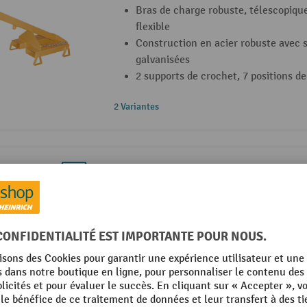
Bras de charge robuste, télescopiqu
flexible
Construction en acier robuste avec 
galvanisées
2 supports de crochet, 7 positions d
2 Variantes
RR-Industrietechnik® bras de levage ty
Extensible en 6 positions pour une 
3 760 mm
Capacité d’inclinaison : 45° – utilis
chariot pour hauts rayonnages
Crochet de sécurité à émerillon rota
15 Variantes