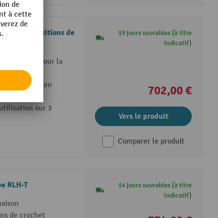
rigide, 3 positions de
19 jours ouvrables (à titre
indicatif)
ier robuste pour la
e utilisation en
702,00 €
tilisation sur 3
Vers le produit
Comparer le produit
pe RLH-T
14 jours ouvrables (à titre
indicatif)
naison
ons de crochet