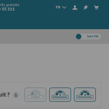
ils gratuits
FR
 35 211
hors TVA
it ?