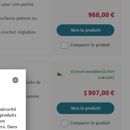
e pour une portée
968,00 €
surfaces peintes ou
Vers le produit
e crochet réglables
Comparer le produit
pe RKT
14 jours ouvrables (à titre
indicatif)
longueur maximale de
1 907,00 €
ation possible comme
Vers le produit
tif
Comparer le produit