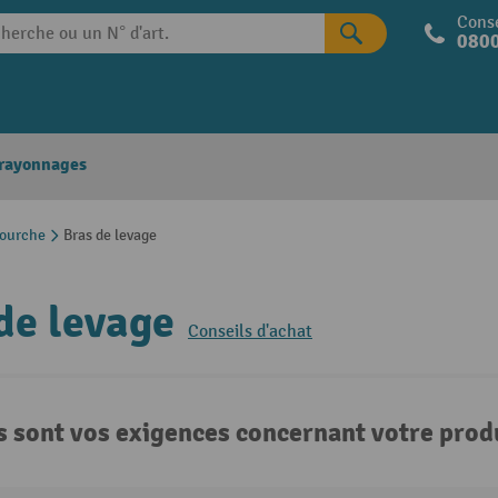
Conse
0800
 rayonnages
fourche
Bras de levage
de levage
Conseils d'achat
s sont vos exigences concernant votre produ