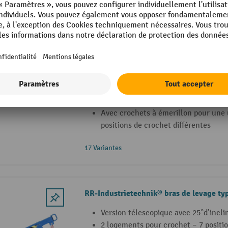
Bauer® bras de levage modèle 1, version 
crochet
Bras de levage en construction en ac
fixation sur le mât
Surface peinte ou galvanisée pour un
intérieur ou en extérieur
Avec crochets à émerillon pour une u
positions de crochet différentes
17 Variantes
RR-Industrietechnik® bras de levage ty
Version télescopique avec 25°d’incli
2 logements pour crochet – 7 positi