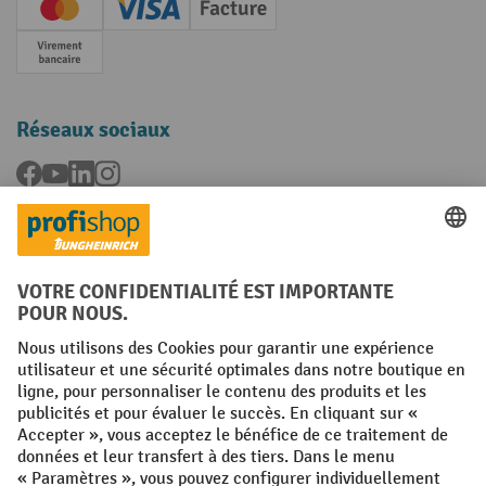
Creditcard (Master)
Creditcard (Visa)
Facture
Paiement anticipé
Réseaux sociaux
Facebook
YouTube
LinkedIn
Instagram
Langues
FR
NL
Conditions générales
Mentions légales
Protection des Données
Politique de cookies