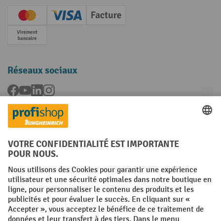
Creditcard (Master)
Creditcard (Visa)
Facture
Paiement anticipé
Réseaux sociaux
Facebook
YouTube
LinkedIn
Instagram
Langues
FR
NL
Conditions générales
Mentions légales
Protection des Données
Politique de cookies