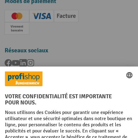
Modes de paiement
Creditcard (Master)
Creditcard (Visa)
Facture
Paiement anticipé
Réseaux sociaux
Facebook
YouTube
LinkedIn
Instagram
Langues
FR
NL
Conditions générales
Mentions légales