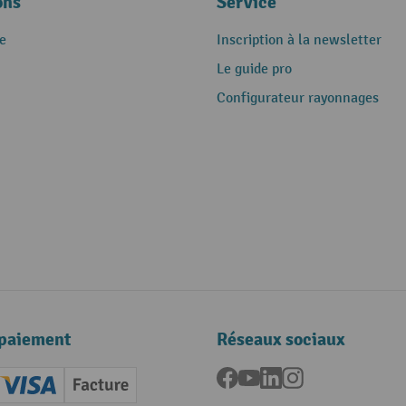
ons
Service
e
Inscription à la newsletter
Le guide pro
Configurateur rayonnages
paiement
Réseaux sociaux
Facebook
YouTube
LinkedIn
Instagram
ard (Master)
Creditcard (Visa)
Facture