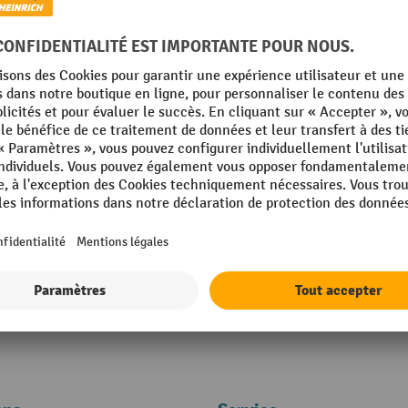
Chariot de transport en plastique HEM
Structure robuste en polyéthylène
Capacité de charge 150 kg
3 étagères avec meuble bas
2 Variantes