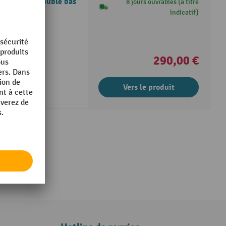
MDAL avec meuble bas
8 jours ouvrables (à titre
indicatif)
290,00 €
Vers le produit