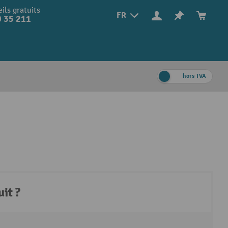
ils gratuits
FR
 35 211
hors TVA
it ?