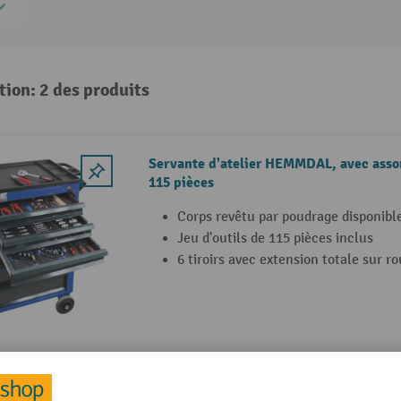
tion: 2 des produits
Servante d'atelier HEMMDAL, avec assor
115 pièces
Corps revêtu par poudrage disponibl
Jeu d'outils de 115 pièces inclus
6 tiroirs avec extension totale sur r