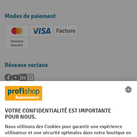
Modes de paiement
Creditcard (Master)
Creditcard (Visa)
Facture
Paiement anticipé
Réseaux sociaux
Facebook
YouTube
LinkedIn
Instagram
Langues
FR
NL