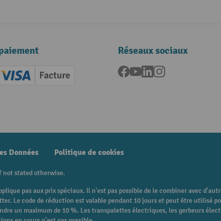
paiement
Réseaux sociaux
Facebook
YouTube
LinkedIn
Instagram
ard (Master)
Creditcard (Visa)
Facture
nt anticipé
des Données
Politique de cookies
f not stated otherwise.
pplique pas aux prix spéciaux. Il n'est pas possible de le combiner avec d'au
etter. Le code de réduction est valable pendant 10 jours et peut être utilis
eindre un maximum de 10 %. Les transpalettes électriques, les gerbeurs électri
ions en cours n'est pas possible.