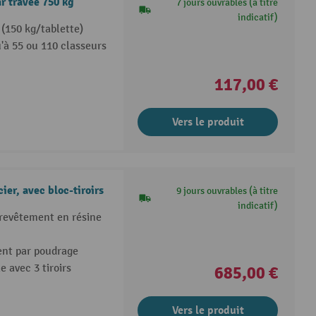
r travée 750 kg
7 jours ouvrables (à titre
indicatif)
(150 kg/tablette)
'à 55 ou 110 classeurs
117,00 €
Vers le produit
er, avec bloc-tiroirs
9 jours ouvrables (à titre
indicatif)
 revêtement en résine
ent par poudrage
e avec 3 tiroirs
685,00 €
Vers le produit