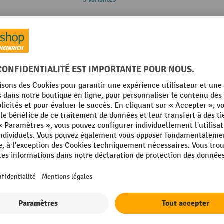
Rehausse de bureau réglable en haut
Hauteur réglable en continu par ress
400 mm)
Technologie d'amortisseur à ressort
en douceur et délicat
Stable même à hauteur maximale
2 Variantes
HEMMDAL Conteneur à roulettes en aci
Conteneur à tiroirs en acier revêtu 
3 tiroirs avec rails télescopiques
Mobile grâce à ses 4 galets directeu