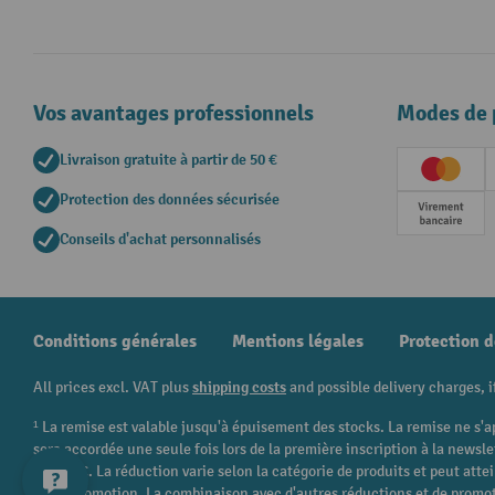
Vos avantages professionnels
Modes de 
Livraison gratuite à partir de 50 €
Creditc
Protection des données sécurisée
Paieme
Conseils d'achat personnalisés
Conditions générales
Mentions légales
Protection 
All prices excl. VAT plus
shipping costs
and possible delivery charges, i
¹ La remise est valable jusqu'à épuisement des stocks. La remise ne s'a
sera accordée une seule fois lors de la première inscription à la newsl
250,00 €. La réduction varie selon la catégorie de produits et peut att
cette promotion. La combinaison avec d'autres réductions et de promot