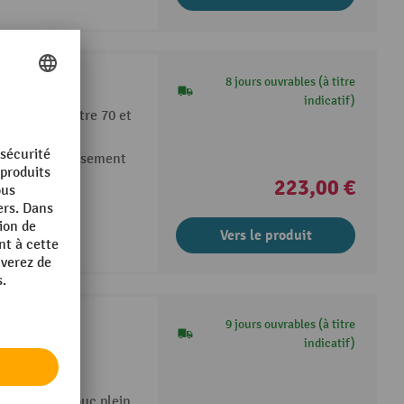
eur HEMMDAL
8 jours ouvrables (à titre
indicatif)
ort à gaz (entre 70 et
 pour un abaissement
223,00 €
Vers le produit
er
9 jours ouvrables (à titre
indicatif)
par poudrage
r en caoutchouc plein