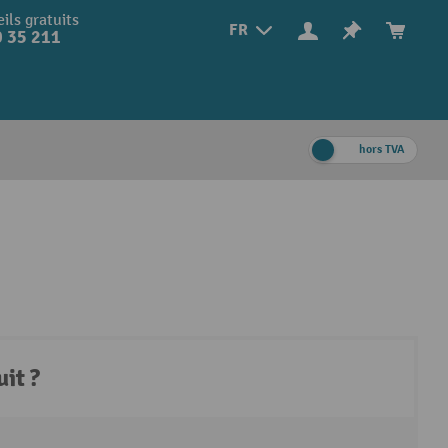
ils gratuits
FR
 35 211
hors TVA
it ?