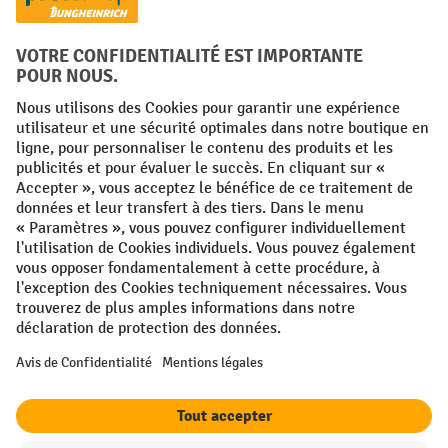
Langues
FR
NL
Conditions générales
Mentions légales
Protection des Données
Politique de cookies
All prices excl. VAT plus
shipping costs
and possible delivery charges,
if not stated otherwise.
¹ La remise est valable jusqu'à épuisement des stocks. La remise ne
s'applique pas aux prix spéciaux. Il n'est pas possible de le combiner
avec d'autres réductions en pourcentage ou bons de réduction. | ² La
réduction sera accordée une seule fois lors de la première inscription
à la newsletter. Le code de réduction est valable pendant 10 jours et
peut être utilisé pour un achat en ligne d'une valeur de commande
nette minimale de 250,00 €. La réduction varie selon la catégorie de
produits et peut atteindre un maximum de 10 %. Les transpalettes