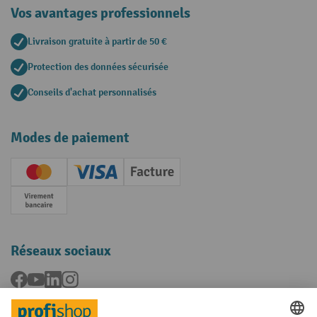
Vos avantages professionnels
Livraison gratuite à partir de 50 €
Protection des données sécurisée
Conseils d'achat personnalisés
Modes de paiement
Creditcard (Master)
Creditcard (Visa)
Facture
Paiement anticipé
Réseaux sociaux
Facebook
YouTube
LinkedIn
Instagram