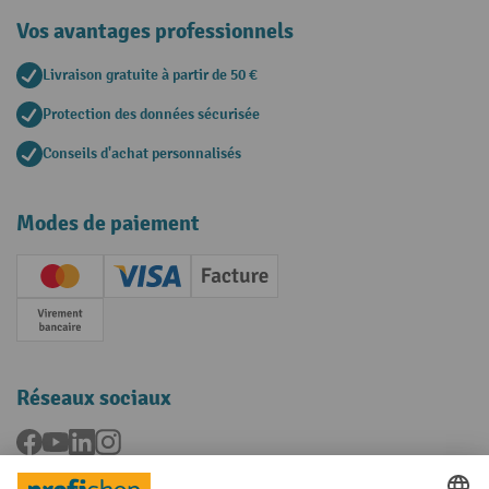
Vos avantages professionnels
Livraison gratuite à partir de 50 €
Protection des données sécurisée
Conseils d'achat personnalisés
Modes de paiement
Creditcard (Master)
Creditcard (Visa)
Facture
Paiement anticipé
Réseaux sociaux
Facebook
YouTube
LinkedIn
Instagram