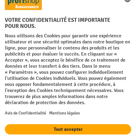
Langues
FR
NL
Conditions générales
Mentions légales
Protection des Données
Politique de cookies
All prices excl. VAT plus
shipping costs
and possible delivery charges,
if not stated otherwise.
¹ La remise est valable jusqu'à épuisement des stocks. La remise ne
s'applique pas aux prix spéciaux. Il n'est pas possible de le combiner
avec d'autres réductions en pourcentage ou bons de réduction. | ² La
réduction sera accordée une seule fois lors de la première inscription
à la newsletter. Le code de réduction est valable pendant 10 jours et
peut être utilisé pour un achat en ligne d'une valeur de commande
nette minimale de 250,00 €. La réduction varie selon la catégorie de
produits et peut atteindre un maximum de 10 %. Les transpalettes