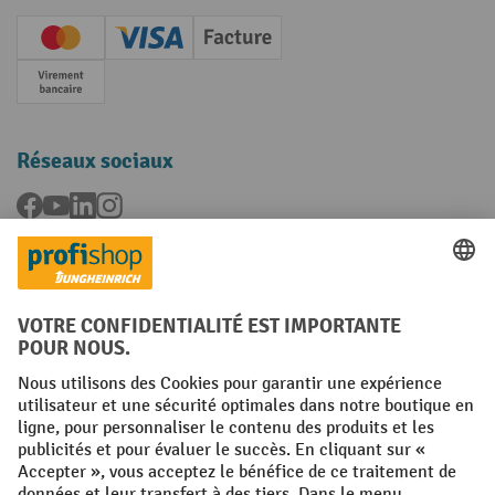
Creditcard (Master)
Creditcard (Visa)
Facture
Paiement anticipé
Réseaux sociaux
Facebook
YouTube
LinkedIn
Instagram
Langues
FR
NL
Conditions générales
Mentions légales
Protection des Données
Politique de cookies