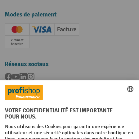
Modes de paiement
Creditcard (Master)
Creditcard (Visa)
Facture
Paiement anticipé
Réseaux sociaux
Facebook
YouTube
LinkedIn
Instagram
Langues
FR
NL