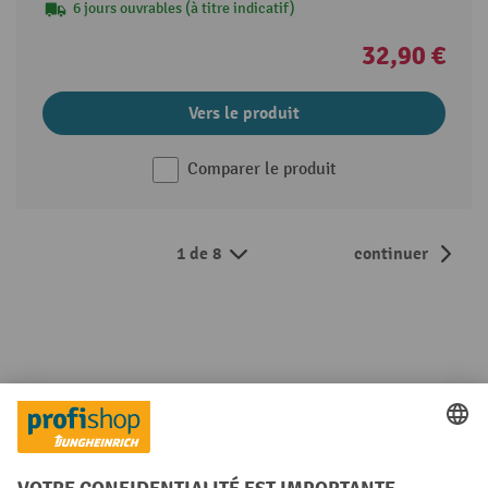
6 jours ouvrables (à titre indicatif)
32,90 €
Vers le produit
Comparer le produit
1 de 8
continuer
Les Top Ventes