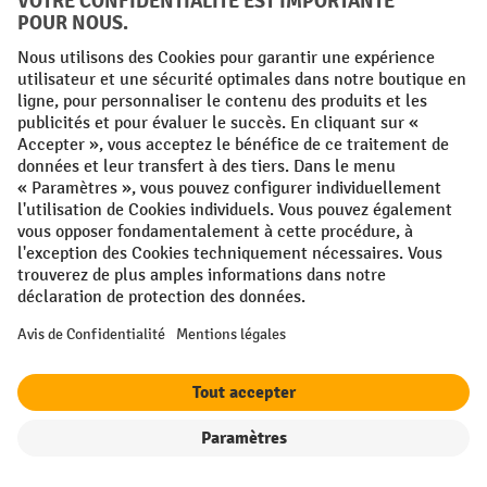
Informations
Service
Hotline de service
Soutien et conseils sous:
0800 35 211
Gratuitement depuis toute Belgique
Formulaire de contact
Ou via notre
.
Droit de retractation
Filtre
Triage