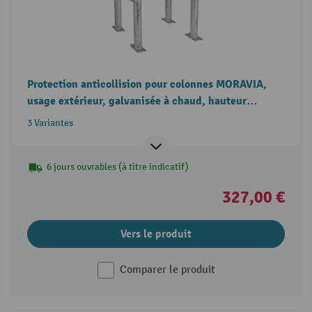
Protection anticollision pour colonnes MORAVIA,
usage extérieur, galvanisée à chaud, hauteur
600 mm, pour dimensions de colonnes (l x P) jusqu'à
3 Variantes
600 x 600 mm
6 jours ouvrables (à titre indicatif)
327,00 €
Vers le produit
Comparer le produit