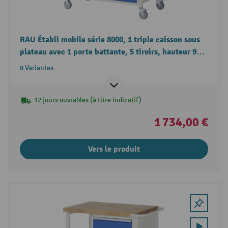
RAU Établi mobile série 8000, 1 triple caisson sous
plateau avec 1 porte battante, 5 tiroirs, hauteur 920-
1 120 mm
8 Variantes
12 jours ouvrables (à titre indicatif)
1 734,00 €
Vers le produit