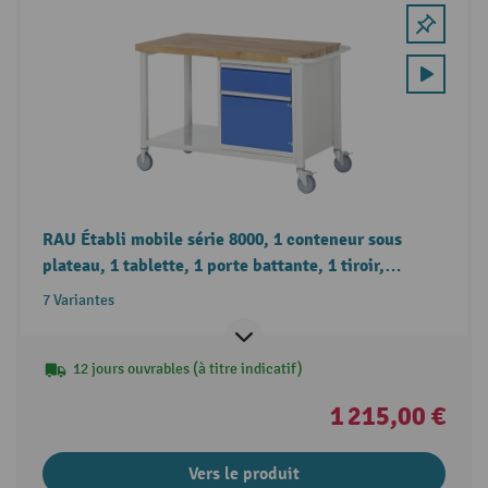
RAU Établi mobile série 8000, 1 conteneur sous
plateau, 1 tablette, 1 porte battante, 1 tiroir,
hauteur 880-1 080 mm
7 Variantes
12 jours ouvrables (à titre indicatif)
1 215,00 €
Vers le produit