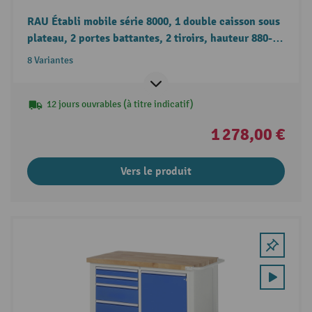
RAU Établi mobile série 8000, 1 double caisson sous
plateau, 2 portes battantes, 2 tiroirs, hauteur 880-
1 080 mm
8 Variantes
12 jours ouvrables (à titre indicatif)
1 278,00 €
Vers le produit