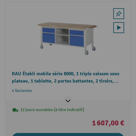
RAU Établi mobile série 8000, 1 triple caisson sous
plateau, 1 tablette, 2 portes battantes, 2 tiroirs,
hauteur 880-1 080 mm
4 Variantes
12 jours ouvrables (à titre indicatif)
1 607,00 €