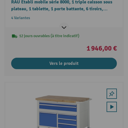
RAU Établi mobile série 8000, 1 triple caisson sous
plateau, 1 tablette, 1 porte battante, 6 tiroirs,
hauteur 880-1 080 mm
4 Variantes
12 jours ouvrables (à titre indicatif)
1 946,00 €
Vers le produit