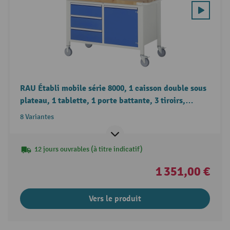
RAU Établi mobile série 8000, 1 caisson double sous
plateau, 1 tablette, 1 porte battante, 3 tiroirs,
hauteur 880-1 080 mm
8 Variantes
12 jours ouvrables (à titre indicatif)
1 351,00 €
Vers le produit