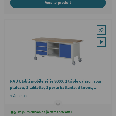
Vers le produit
RAU Établi mobile série 8000, 1 triple caisson sous
plateau, 1 tablette, 1 porte battante, 3 tiroirs,
hauteur 880-1 080 mm
4 Variantes
12 jours ouvrables (à titre indicatif)