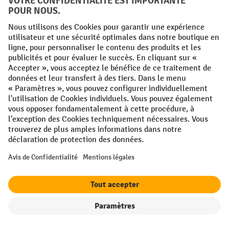
Facebook
YouTube
LinkedIn
Instagram
Langues
FR
NL
Conditions générales
Mentions légales
Protection des Données
Politique de cookies
All prices excl. VAT plus
shipping costs
and possible delivery charges,
if not stated otherwise.
¹ La remise est valable jusqu'à épuisement des stocks. La remise ne
s'applique pas aux prix spéciaux. Il n'est pas possible de le combiner
Filtre
Triage
avec d'autres réductions en pourcentage ou bons de réduction. | ² La
réduction sera accordée une seule fois lors de la première inscription