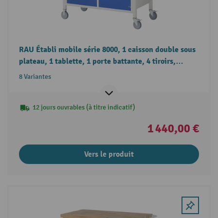
RAU Établi mobile série 8000, 1 caisson double sous
plateau, 1 tablette, 1 porte battante, 4 tiroirs,
hauteur 880-1 080 mm
8 Variantes
12 jours ouvrables (à titre indicatif)
1 440,00 €
Vers le produit