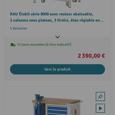
RAU Établi série 8000 avec rouleur abaissable,
2 caissons sous plateau, 3 tiroirs, étau réglable en
hauteur, hauteur 880 mm
5 Variantes
12 jours ouvrables (à titre indicatif)
2 390,00 €
Vers le produit