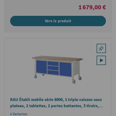
1 679,00 €
Vers le produit
RAU Établi mobile série 8000, 1 triple caisson sous
plateau, 2 tablettes, 2 portes battantes, 3 tiroirs,
hauteur 880-1 080 mm
4 Variantes