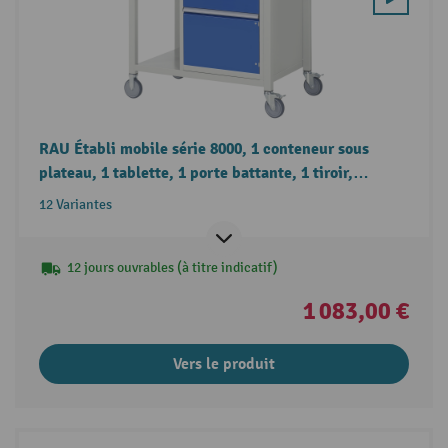
RAU Établi mobile série 8000, 1 conteneur sous
plateau, 1 tablette, 1 porte battante, 1 tiroir,
hauteur 880 mm
12 Variantes
12 jours ouvrables (à titre indicatif)
1 083,00 €
Vers le produit