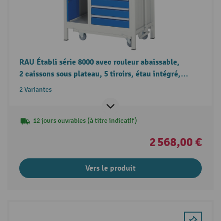
RAU Établi série 8000 avec rouleur abaissable,
2 caissons sous plateau, 5 tiroirs, étau intégré,
hauteur 880 mm
2 Variantes
12 jours ouvrables (à titre indicatif)
2 568,00 €
Vers le produit