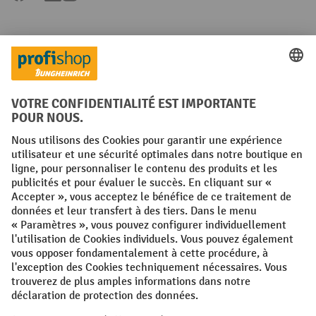
Langues
FR
NL
Conditions générales
Mentions légales
Protection des Données
Politique de cookies
All prices excl. VAT plus
shipping costs
and possible delivery charges,
if not stated otherwise.
¹ La remise est valable jusqu'à épuisement des stocks. La remise ne
s'applique pas aux prix spéciaux. Il n'est pas possible de le combiner
avec d'autres réductions en pourcentage ou bons de réduction. | ² La
réduction sera accordée une seule fois lors de la première inscription
à la newsletter. Le code de réduction est valable pendant 10 jours et
peut être utilisé pour un achat en ligne d'une valeur de commande