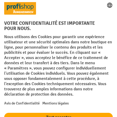
Langues
FR
NL
Conditions générales
Mentions légales
Protection des Données
Politique de cookies
All prices excl. VAT plus
shipping costs
and possible delivery charges,
if not stated otherwise.
¹ La remise est valable jusqu'à épuisement des stocks. La remise ne
s'applique pas aux prix spéciaux. Il n'est pas possible de le combiner
avec d'autres réductions en pourcentage ou bons de réduction. | ² La
réduction sera accordée une seule fois lors de la première inscription
à la newsletter. Le code de réduction est valable pendant 10 jours et
peut être utilisé pour un achat en ligne d'une valeur de commande
nette minimale de 250,00 €. La réduction varie selon la catégorie de