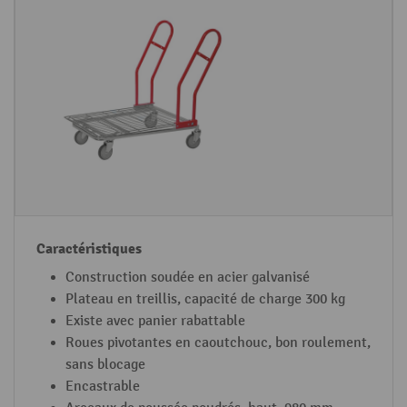
e
a
s
c
d
t
e
é
c
r
a
i
r
s
t
t
s
i
q
u
Construction soudée en acier galvanisé
e
Plateau en treillis, capacité de charge 300 kg
s
Existe avec panier rabattable
Roues pivotantes en caoutchouc, bon roulement,
sans blocage
Encastrable