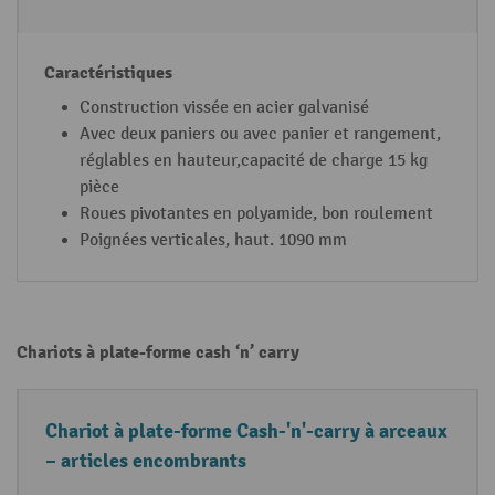
Construction vissée en acier galvanisé
Avec deux paniers ou avec panier et rangement,
réglables en hauteur,capacité de charge 15 kg
pièce
Roues pivotantes en polyamide, bon roulement
Poignées verticales, haut. 1090 mm
Chariots à plate-forme cash ‘n’ carry
T
C
Chariot à plate-forme Cash-'n'-carry à arceaux
y
a
– articles encombrants
p
r