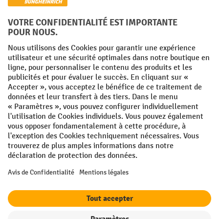
Langues
FR
NL
Conditions générales
Mentions légales
Protection des Données
Politique de cookies
All prices excl. VAT plus
shipping costs
and possible delivery charges,
if not stated otherwise.
¹ La remise est valable jusqu'à épuisement des stocks. La remise ne
s'applique pas aux prix spéciaux. Il n'est pas possible de le combiner
avec d'autres réductions en pourcentage ou bons de réduction. | ² La
réduction sera accordée une seule fois lors de la première inscription
à la newsletter. Le code de réduction est valable pendant 10 jours et
peut être utilisé pour un achat en ligne d'une valeur de commande
nette minimale de 250,00 €. La réduction varie selon la catégorie de
produits et peut atteindre un maximum de 10 %. Les transpalettes
électriques, les gerbeurs électriques, les chariots élévateurs