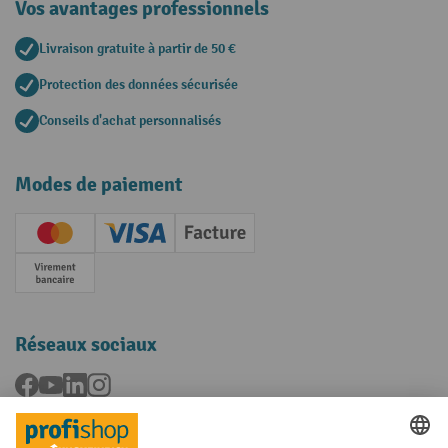
Vos avantages professionnels
Livraison gratuite à partir de 50 €
Protection des données sécurisée
Conseils d'achat personnalisés
Modes de paiement
Creditcard (Master)
Creditcard (Visa)
Facture
Paiement anticipé
Réseaux sociaux
Facebook
YouTube
LinkedIn
Instagram