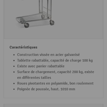
d
t
e
é
c
r
a
i
r
s
t
t
s
i
q
u
Construction vissée en acier galvanisé
e
Tablette rabattable, capacité de charge 100 kg
s
Existe avec panier rabattable
Surface de chargement, capacité 200 kg, existe
en différentes tailles
Roues pivotantes en polyamide, bon roulement
Poignée de poussée, haut. 1010 mm