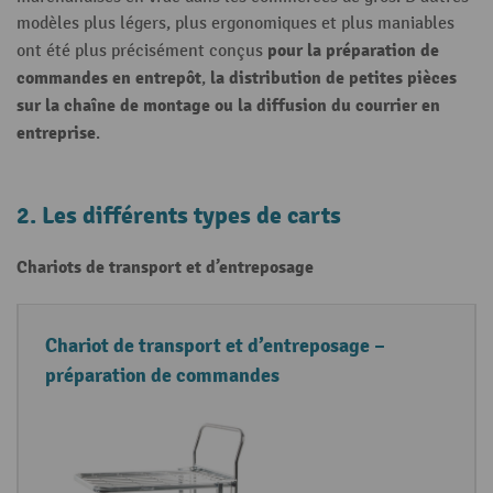
modèles plus légers, plus ergonomiques et plus maniables
pour la préparation de
ont été plus précisément conçus
commandes en entrepôt
la distribution de petites pièces
,
sur la chaîne de montage ou la diffusion du courrier en
entreprise
.
2. Les différents types de carts
Chariots de transport et d’entreposage
T
C
Chariot de transport et d’entreposage –
y
a
préparation de commandes
p
r
e
a
s
c