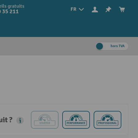
ils gratuits
FR
 35 211
hors TVA
it ?