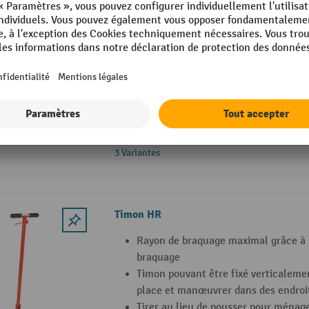
Universal-Corlette® avec paroi avant en
Cadre robuste en tube d'acier avec p
Pliable et rabattable
Adapté aux poids lourds
3 Variantes
Timon HR
Rayon de braquage maximal grâce à 
braquage
Timon pouvant être fixé verticaleme
place et manœuvrer dans des endroit
Tirer au lieu de pousser pour ménage