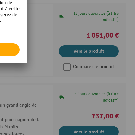
 deux parties
12 jours ouvrables (à titre
indicatif)
orte avant
1 051,00 €
Vers le produit
Comparer le produit
9 jours ouvrables (à titre
indicatif)
un grand angle de
737,00 €
nt pour gagner de la
s étroits
Vers le produit
r ses forces