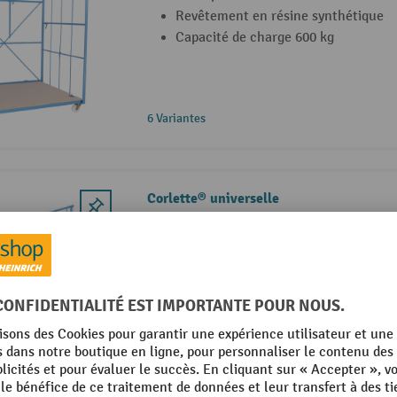
Revêtement en résine synthétique
Capacité de charge 600 kg
6 Variantes
Corlette® universelle
Acier profilé et châssis en tubes d’a
Revêtement en résine synthétique
Capacité de charge 800 kg
3 Variantes