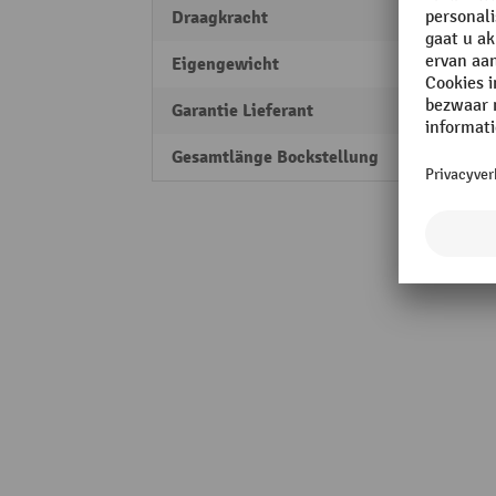
Draagkracht
150 k
Eigengewicht
18,3 k
Garantie Lieferant
5
Gesamtlänge Bockstellung
3.00 