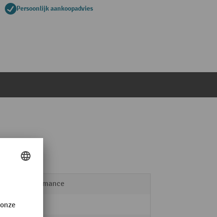
Persoonlijk aankoopadvies
Performance
1.85 m