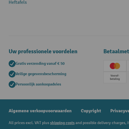
Heftafels
Uw professionele voordelen
Betaalme
Gratis verzending vanaf € 50
Creditc
Veilige gegevensbescherming
Vooruit
Persoonlijk aankoopadvies
Algemene verkoopvoorwaarden
Copyright
Privacyv
All prices excl. VAT plus
shipping costs
and possible delivery charges, i