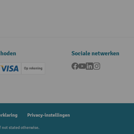
thoden
Sociale netwerken
Facebook
YouTube
LinkedIn
Instagram
ard (Master)
Creditcard (Visa)
Op rekening
betaling
erklaring
Privacy-instellingen
f not stated otherwise.