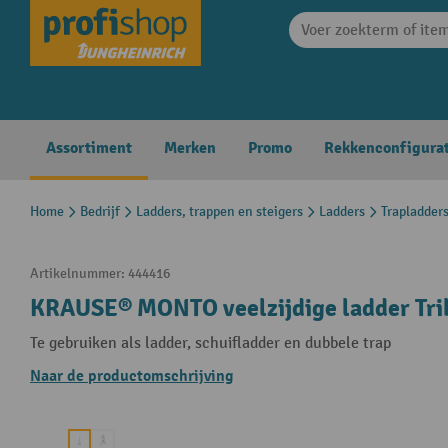
search
Skip to main navigation
Assortiment
Merken
Promo
Rekkenconfigura
Home
Bedrijf
Ladders, trappen en steigers
Ladders
Trapladder
Artikelnummer:
444416
KRAUSE® MONTO veelzijdige ladder Trib
Te gebruiken als ladder, schuifladder en dubbele trap
Naar de productomschrijving