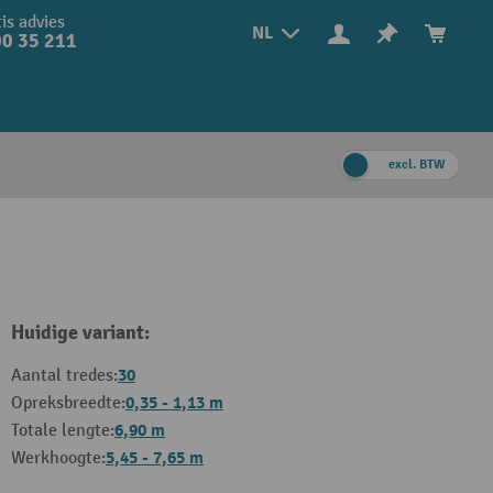
is advies
NL
0 35 211
excl. BTW
Huidige variant:
30
Aantal tredes:
0,35 - 1,13 m
Opreksbreedte:
6,90 m
Totale lengte:
5,45 - 7,65 m
Werkhoogte: