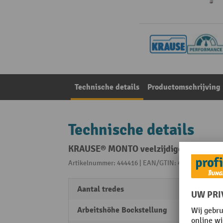
Technische details
Productomschrijving
Technische details
KRAUSE® MONTO veelzijdige ladder Tri
Artikelnummer: 444416 | EAN/GTIN: 4009199129680
Aantal tredes
30
Arbeitshöhe Bockstellung
4,10 