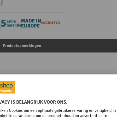
Productopmerkingen
bilo 3x10 sporten
Uit de categorie:
Bokladders
Rubriek
m
Standhoogte ladder