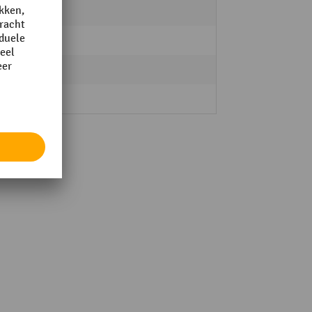
2.10 m
g
3.45 m
6,90 m
3,00 m