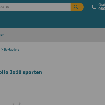
Grat
080
tor
s
Bokladders
ilo 3x10 sporten