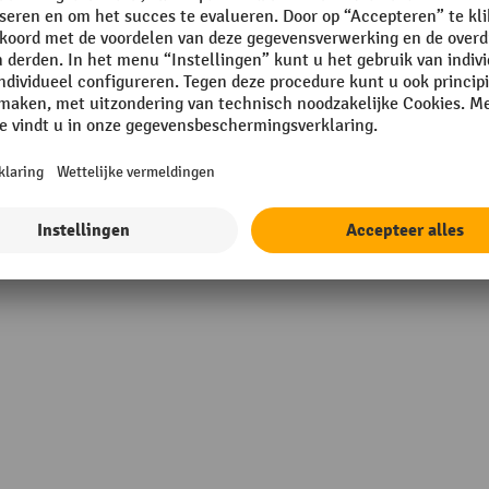
g
Standhöhe Bockstellung
g
Standhöhe VZL/MZL Stellun
Totale lengte
m
Totale lengte ladder
Toon alle technische details