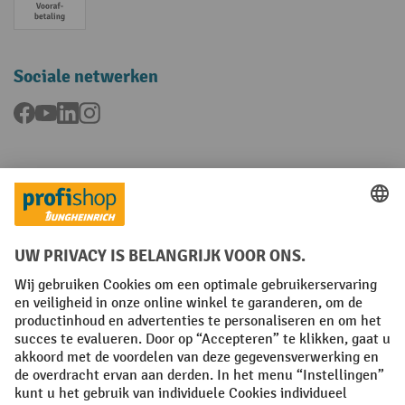
Vooruitbetaling
Sociale netwerken
Facebook
YouTube
LinkedIn
Instagram
Talen
FR
NL
Algemene verkoopvoorwaarden
Copyright
Privacyverklaring
Privacy-instellingen
All prices excl. VAT plus
shipping costs
and possible delivery charges,
if not stated otherwise.