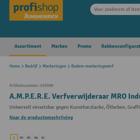
search
Skip to main navigation
Assortiment
Merken
Promo
Rekkenconfigura
Home
Bedrijf
Markeringen
Bodem-markeringsverf
Artikelnummer:
245599
A.M.P.E.R.E. Verfverwijderaar MRO Indu
Universell einsetzbar gegen Kunstharzlacke, Ölfarben, Graffit
Naar de productomschrijving