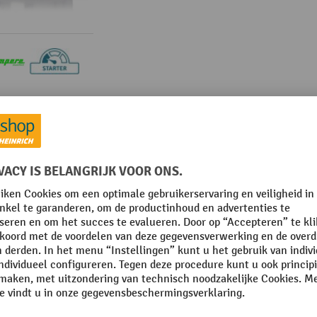
Productopmerkingen
stry, 500 ml, 12 stuks/VE
Uit de categorie:
Bodem-markeringsverf
E.R.E.
Rubriek