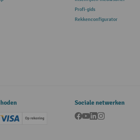
Profi-gids
Rekkenconfigurator
thoden
Sociale netwerken
Facebook
YouTube
LinkedIn
Instagram
ard (Master)
Creditcard (Visa)
Op rekening
betaling