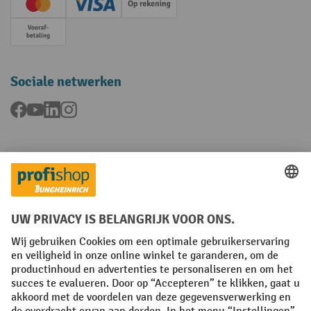
Creditcard (Master)
Creditcard (Visa)
Op rekening
Vooruitbetaling
Sociale netwerken
Facebook
YouTube
LinkedIn
Instagram
Talen
FR
NL
Algemene verkoopvoorwaarden
Copyright
Privacyverklaring
Privacy-instellingen