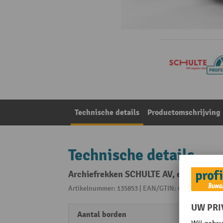
Technische details
Productomschrijving
Technische details
Archiefrekken SCHULTE AV, eenzijdig, 
Artikelnummer: 135853 | EAN/GTIN: 4004514249739
Aantal borden
6