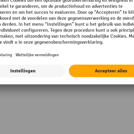
Merk
Middenaanslagen
gmontage
Nominale breedte
Nominale diepte
rd
Nominale hoogte
Toon alle technische details