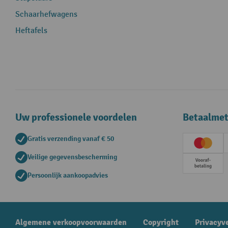
Schaarhefwagens
Heftafels
Uw professionele voordelen
Betaalme
Gratis verzending vanaf € 50
Creditc
Veilige gegevensbescherming
Vooruit
Persoonlijk aankoopadvies
Algemene verkoopvoorwaarden
Copyright
Privacyv