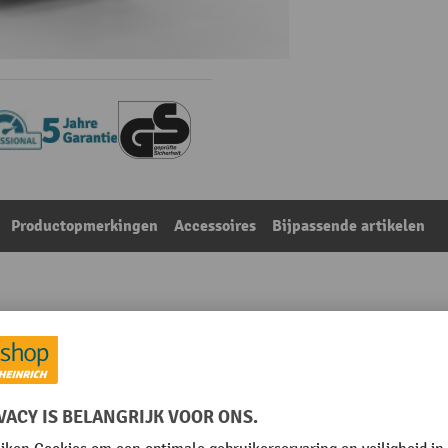
Productopmerkingen
Accessoires
Bijpassende artikelen
met eindaanslagen, VL 85 kg, zwart, hxbxd 2.000 x 750 x
Uit de categorie:
Aanbouwvelden voor archiefrekkenken met enkelzijdig i
Legbordoppervlakte