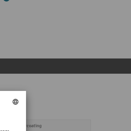
 300 mm
nhaaksysteem
poedercoating