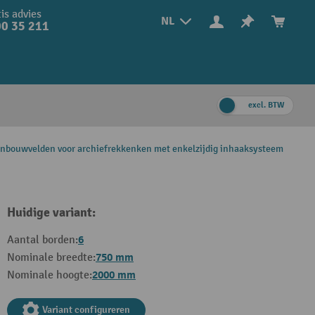
is advies
NL
0 35 211
excl. BTW
nbouwvelden voor archiefrekkenken met enkelzijdig inhaaksysteem
Huidige variant:
6
Aantal borden:
750 mm
Nominale breedte:
2000 mm
Nominale hoogte:
Variant configureren