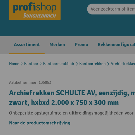
search
Skip to main navigation
Assortiment
Merken
Promo
Rekkenconfigura
Home
Kantoor
Kantoormeubilair
Kantoorrekken
Archiefrekke
Artikelnummer:
135853
Archiefrekken SCHULTE AV, eenzijdig, m
zwart, hxbxd 2.000 x 750 x 300 mm
Onbeperkte opslagruimte en uitbreidingsmogelijkheden voor
Naar de productomschrijving