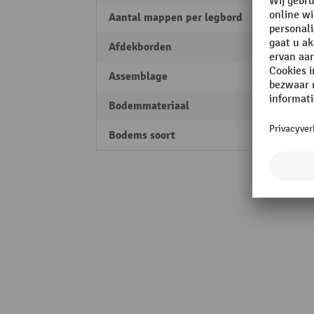
Aantal mappen per legbord
9
Afdekborden
ja
Assemblage
Inhan
Bodemmateriaal
Staal
Bodems soort
Legbo