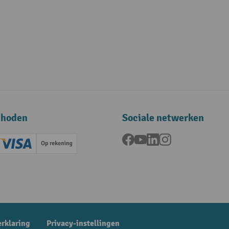
thoden
Sociale netwerken
Facebook
YouTube
LinkedIn
Instagram
ard (Master)
Creditcard (Visa)
Op rekening
betaling
erklaring
Privacy-instellingen