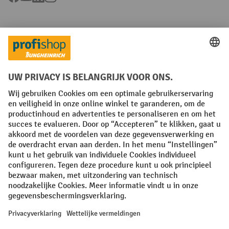
Talen
FR
NL
Algemene verkoopvoorwaarden
Copyright
Privacyverklaring
Privacy-instellingen
All prices excl. VAT plus
shipping costs
and possible delivery charges,
if not stated otherwise.
¹ De korting is geldig tot en met de vermelde datum. Combinatie met
andere aanbiedingen en lopende acties is niet mogelijk. | ² De korting
wordt éénmalig toegekend bij de eerste inschrijving voor de
nieuwsbrief. De kortingscode is 10 dagen geldig en kan gebruikt
worden bij een online aankoop met een minimum netto bestelwaarde
van 250,00 €. De korting varieert per productcategorie en bedraagt