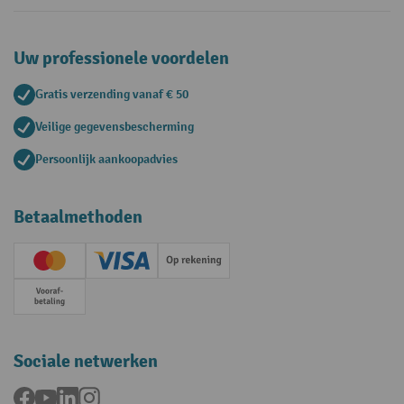
Uw professionele voordelen
Gratis verzending vanaf € 50
Veilige gegevensbescherming
Persoonlijk aankoopadvies
Betaalmethoden
Creditcard (Master)
Creditcard (Visa)
Op rekening
Vooruitbetaling
Sociale netwerken
Facebook
YouTube
LinkedIn
Instagram