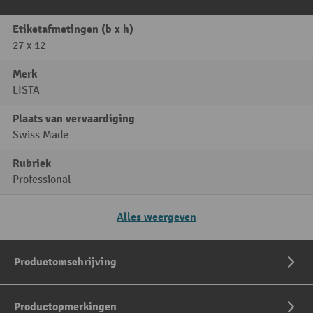
Etiketafmetingen (b x h)
27 x 12
Merk
LISTA
Plaats van vervaardiging
Swiss Made
Rubriek
Professional
Alles weergeven
Productomschrijving
Productopmerkingen