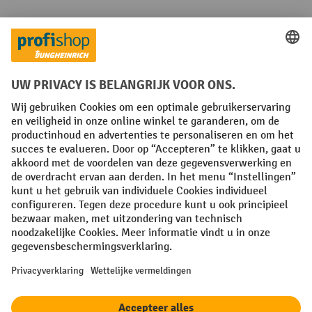
Talen
FR
NL
Algemene verkoopvoorwaarden
Copyright
Privacyverklaring
Privacy-instellingen
All prices excl. VAT plus
shipping costs
and possible delivery charges,
if not stated otherwise.
¹ De korting is geldig tot en met de vermelde datum. Combinatie met
andere aanbiedingen en lopende acties is niet mogelijk. | ² De korting
wordt éénmalig toegekend bij de eerste inschrijving voor de
nieuwsbrief. De kortingscode is 10 dagen geldig en kan gebruikt
worden bij een online aankoop met een minimum netto bestelwaarde
van 250,00 €. De korting varieert per productcategorie en bedraagt
maximaal 10 %. Elektrische transpalletten, elektrische stapelaars,