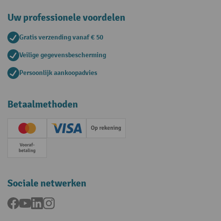
Uw professionele voordelen
Gratis verzending vanaf € 50
Veilige gegevensbescherming
Persoonlijk aankoopadvies
Betaalmethoden
Creditcard (Master)
Creditcard (Visa)
Op rekening
Vooruitbetaling
Sociale netwerken
Facebook
YouTube
LinkedIn
Instagram