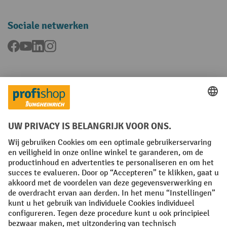
Sociale netwerken
Facebook
YouTube
LinkedIn
Instagram
Talen
FR
NL
Algemene verkoopvoorwaarden
Copyright
Privacyverklaring
Privacy-instellingen
All prices excl. VAT plus
shipping costs
and possible delivery charges,
if not stated otherwise.
¹ De korting is geldig tot en met de vermelde datum. Combinatie met