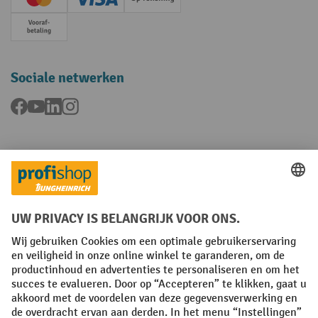
Creditcard (Master)
Creditcard (Visa)
Op rekening
Vooruitbetaling
Sociale netwerken
Facebook
YouTube
LinkedIn
Instagram
Talen
FR
NL
Algemene verkoopvoorwaarden
Copyright
Privacyverklaring
Privacy-instellingen
All prices excl. VAT plus
shipping costs
and possible delivery charges,