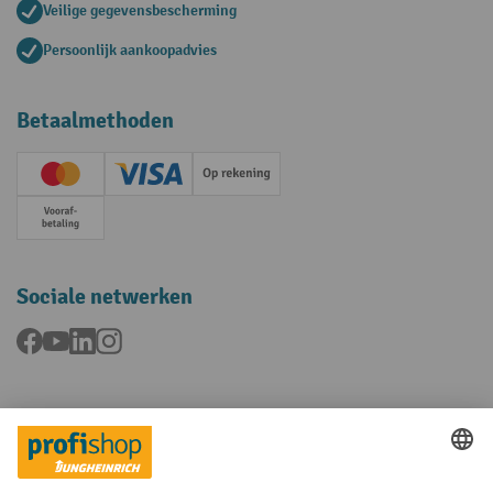
Veilige gegevensbescherming
Persoonlijk aankoopadvies
Betaalmethoden
Creditcard (Master)
Creditcard (Visa)
Op rekening
Vooruitbetaling
Sociale netwerken
Facebook
YouTube
LinkedIn
Instagram
Talen
FR
NL