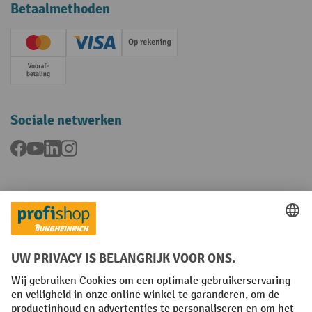
Betaalmethoden
Creditcard (Master)
Creditcard (Visa)
Op rekening
Vooruitbetaling
Sociale netwerken
Facebook
YouTube
LinkedIn
Instagram
Talen
FR
NL
Algemene verkoopvoorwaarden
Copyright