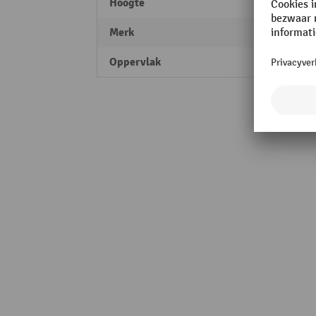
Hoogte
2000
Merk
ManO
Oppervlak
poede