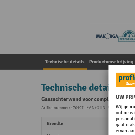
Technische details
Productomschrijving
Technische details
Gaasachterwand voor complete grootva
Artikelnummer: 170197 | EAN/GTIN: 3612971116955
Breedte
6000