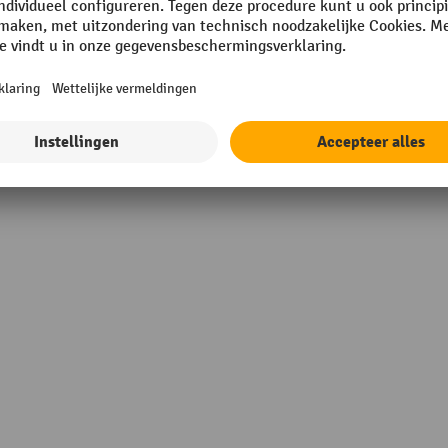
 mm
RAL-kleur
rga
Rubriek
rcoating