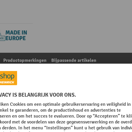
Productopmerkingen
Bijpassende artikelen
k- en palletrek ManOrga, hxb 2.000 x 6.000 mm
Uit de categorie:
Accessoires voor grootvakrekken
 mm
Plaats van vervaardiging