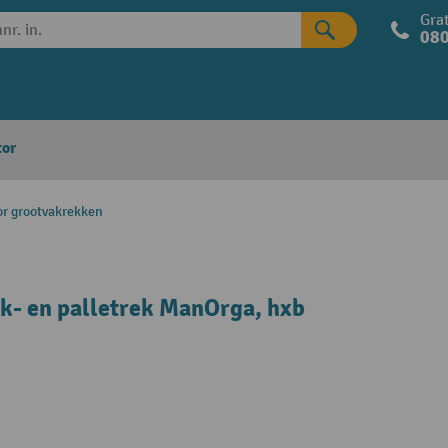
Grat
080
tor
or grootvakrekken
- en palletrek ManOrga, hxb