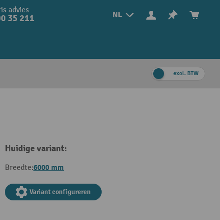
is advies
NL
0 35 211
excl. BTW
Huidige variant:
6000 mm
Breedte:
Variant configureren