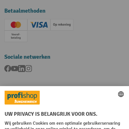
Betaalmethoden
Creditcard (Master)
Creditcard (Visa)
Op rekening
Vooruitbetaling
Sociale netwerken
Facebook
YouTube
LinkedIn
Instagram
Talen
FR
NL
Algemene verkoopvoorwaarden
Copyright