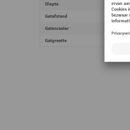
Diepte
210 
Gatafstand
28 m
Gatenraster
38 m
Gatgrootte
10 x 