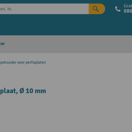
Grat
080
tor
pshouder voor perfoplaten
plaat, Ø 10 mm