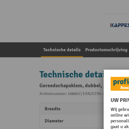
Technische details
Productomschrijving
Technische details
Gereedschapsklem, dubbel, grote gron
Artikelnummer: 108063 | EAN/GTIN: 4251142205969
Breedte
80 m
Diameter
10 m