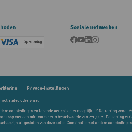
thoden
Sociale netwerken
Facebook
YouTube
LinkedIn
Instagram
ard (Master)
Creditcard (Visa)
Op rekening
betaling
erklaring
Privacy-instellingen
f not stated otherwise.
dere aanbiedingen en lopende acties is niet mogelijk. | ² De korting wordt é
e aankoop met een minimum netto bestelwaarde van 250,00 €. De korting vari
dschap zijn uitgesloten van deze actie. Combinatie met andere aanbiedingen 