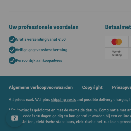
Uw professionele voordelen
Betaalme
Gratis verzending vanaf € 50
Creditc
Veilige gegevensbescherming
Vooruit
Persoonlijk aankoopadvies
Algemene verkoopvoorwaarden
Copyright
Privacyv
All prices excl. VAT plus
shipping costs
and possible delivery charges, i
¹ De korting is geldig tot en met de vermelde datum. Combinatie met an
kortingscode is 10 dagen geldig en kan gebruikt worden bij een onlin
transpalletten, elektrische stapelaars, elektrische heftrucks en geree