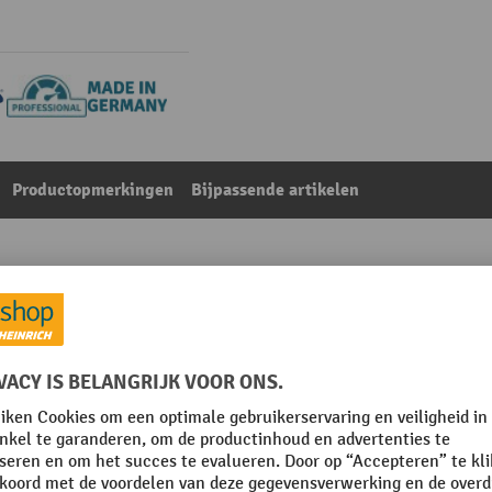
Productopmerkingen
Bijpassende artikelen
dplaat, Ø 10 mm
Uit de categorie:
Gereedschapshouder voor perfoplaten
m
Hoogte
m
Materiaal