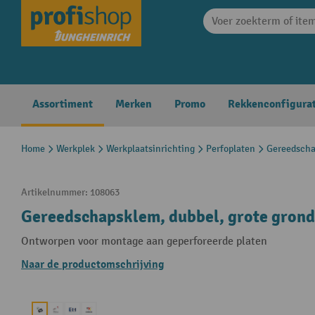
search
Skip to main navigation
Assortiment
Merken
Promo
Rekkenconfigura
Home
Werkplek
Werkplaatsinrichting
Perfoplaten
Gereedscha
Artikelnummer:
108063
Gereedschapsklem, dubbel, grote grond
Ontworpen voor montage aan geperforeerde platen
Naar de productomschrijving