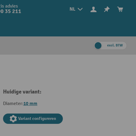
is advies
NL
0 35 211
excl. BTW
Huidige variant:
10 mm
Diameter:
Variant configureren