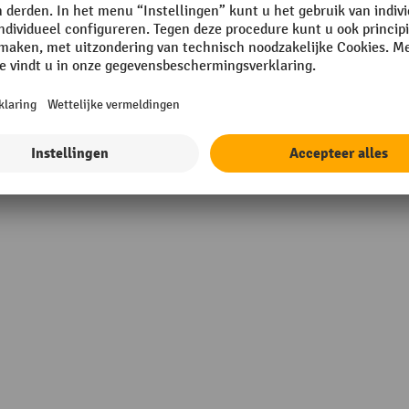
mm
Merk
m
Oppervlak
m
Plaats van vervaardiging
10 mm
Rubriek