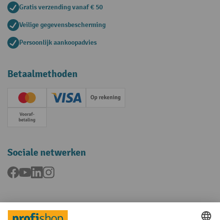
Gratis verzending vanaf € 50
Veilige gegevensbescherming
Persoonlijk aankoopadvies
Betaalmethoden
Creditcard (Master)
Creditcard (Visa)
Op rekening
Vooruitbetaling
Sociale netwerken
Facebook
YouTube
LinkedIn
Instagram
Talen