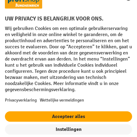
FR
NL
Algemene verkoopvoorwaarden
Copyright
Privacyverklaring
Privacy-instellingen
All prices excl. VAT plus
shipping costs
and possible delivery charges,
if not stated otherwise.
¹ De korting is geldig tot en met de vermelde datum. Combinatie met
andere aanbiedingen en lopende acties is niet mogelijk. | ² De korting
wordt éénmalig toegekend bij de eerste inschrijving voor de
nieuwsbrief. De kortingscode is 10 dagen geldig en kan gebruikt
worden bij een online aankoop met een minimum netto bestelwaarde
van 250,00 €. De korting varieert per productcategorie en bedraagt
maximaal 10 %. Elektrische transpalletten, elektrische stapelaars,
elektrische heftrucks en gereedschap zijn uitgesloten van deze actie.
Combinatie met andere aanbiedingen en lopende acties is niet
mogelijk.