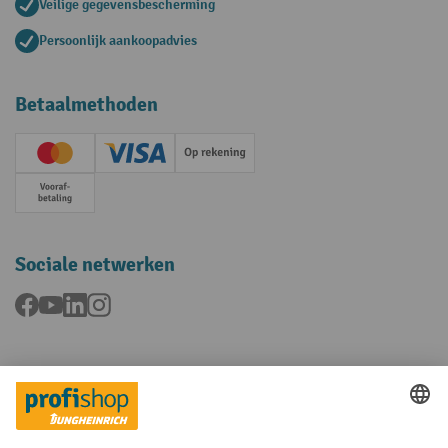
Veilige gegevensbescherming
Persoonlijk aankoopadvies
Betaalmethoden
Creditcard (Master)
Creditcard (Visa)
Op rekening
Vooruitbetaling
Sociale netwerken
Facebook
YouTube
LinkedIn
Instagram
Talen
FR
NL