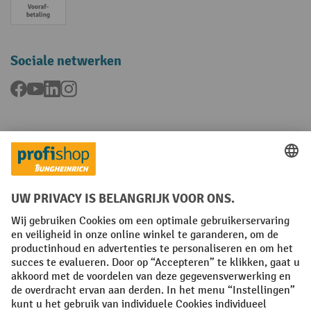
Vooruitbetaling
Sociale netwerken
Facebook
YouTube
LinkedIn
Instagram
Talen
FR
NL
Algemene verkoopvoorwaarden
Copyright
Privacyverklaring
Privacy-instellingen
All prices excl. VAT plus
shipping costs
and possible delivery charges,
if not stated otherwise.