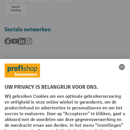
Creditcard (Master)
Creditcard (Visa)
Op rekening
Vooruitbetaling
Sociale netwerken
Facebook
YouTube
LinkedIn
Instagram
Talen
FR
NL
Algemene verkoopvoorwaarden
Copyright
Privacyverklaring
Privacy-instellingen
All prices excl. VAT plus
shipping costs
and possible delivery charges,