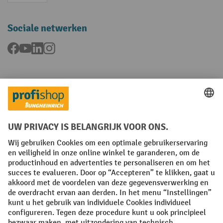
Sociale netwerken
Facebook
YouTube
LinkedIn
Instagram
Talen
FR
NL
Algemene verkoopvoorwaarden
Copyright
Privacyverklaring
Privacy-instellingen
All prices excl. VAT plus
shipping costs
and possible delivery charges,
if not stated otherwise.
¹ De korting is geldig tot en met de vermelde datum. Combinatie met