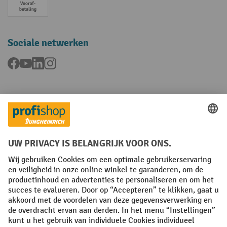
Vooruitbetaling
Sociale netwerken
Facebook
YouTube
LinkedIn
Instagram
Talen
FR
NL
Algemene verkoopvoorwaarden
Copyright
Privacyverklaring
Privacy-instellingen
All prices excl. VAT plus
shipping costs
and possible delivery charges,
if not stated otherwise.