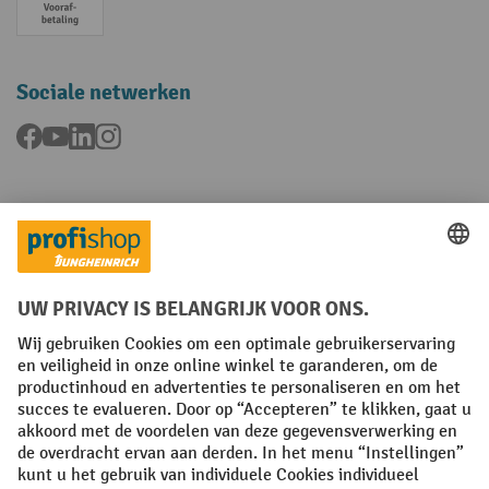
Vooruitbetaling
Sociale netwerken
Facebook
YouTube
LinkedIn
Instagram
Talen
FR
NL
Algemene verkoopvoorwaarden
Copyright
Privacyverklaring
Privacy-instellingen
All prices excl. VAT plus
shipping costs
and possible delivery charges,
if not stated otherwise.