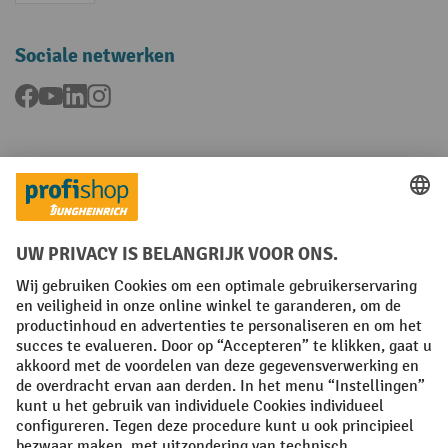
Sociale netwerken
Facebook
YouTube
LinkedIn
Instagram
Talen
FR
NL
Algemene verkoopvoorwaarden
Copyright
Privacyverklaring
Privacy-instellingen
All prices excl. VAT plus
shipping costs
and possible delivery charges,
if not stated otherwise.
¹ De korting is geldig tot en met de vermelde datum. Combinatie met