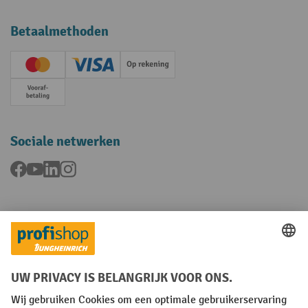
Betaalmethoden
Creditcard (Master)
Creditcard (Visa)
Op rekening
Vooruitbetaling
Sociale netwerken
Facebook
YouTube
LinkedIn
Instagram
Talen
FR
NL