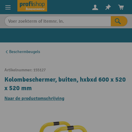
in content
Beschermbeugels
Artikelnummer:
155127
Kolombeschermer, buiten, hxbxd 600 x 520
x 520 mm
Naar de productomschrijving