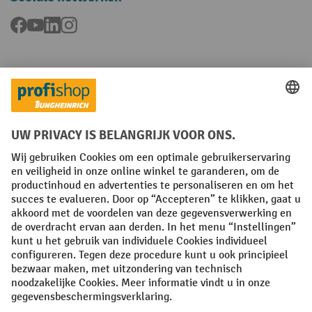
Facebook
YouTube
LinkedIn
Instagram
Talen
FR
NL
Algemene verkoopvoorwaarden
Copyright
Privacyverklaring
Privacy-instellingen
All prices excl. VAT plus
shipping costs
and possible delivery charges,
if not stated otherwise.
¹ De korting is geldig tot en met de vermelde datum. Combinatie met
andere aanbiedingen en lopende acties is niet mogelijk. | ² De korting
wordt éénmalig toegekend bij de eerste inschrijving voor de
nieuwsbrief. De kortingscode is 10 dagen geldig en kan gebruikt