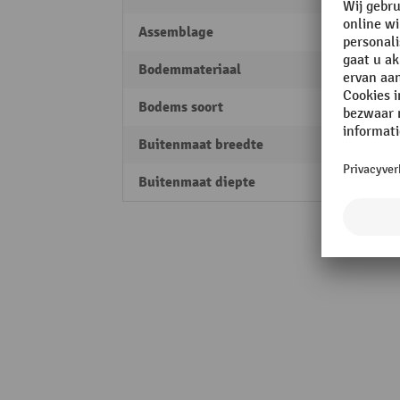
Assemblage
Inhan
Bodemmateriaal
Spaan
Bodems soort
Legbo
Buitenmaat breedte
1000
Buitenmaat diepte
300 