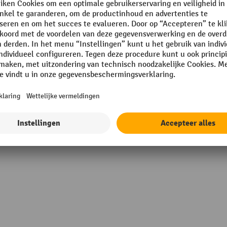
gmontage
Nominale breedte
plaat
Nominale diepte
rd
Nominale hoogte
 mm
Oppervlakte staanders
mm
Plaats van vervaardiging
Toon alle technische details