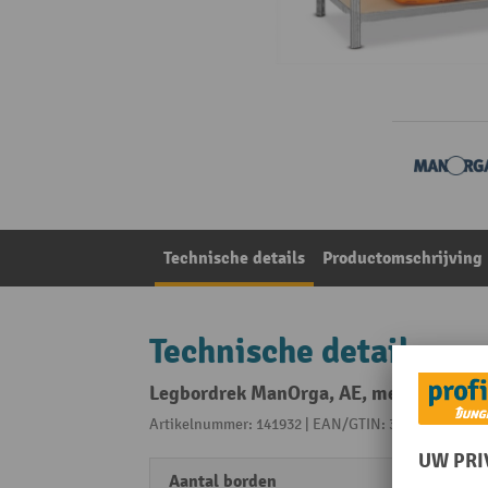
Technische details
Productomschrijving
Technische details
Legbordrek ManOrga, AE, met spaanplat
Artikelnummer: 141932 | EAN/GTIN: 3612971045019
Aantal borden
5