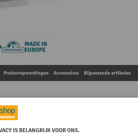
Productopmerkingen
Accessoires
Bijpassende artikelen
en, vaklast 221 kg, verzinkt, hxbxd 2.000 x 1.000 x 300
Uit de categorie:
Aanbouwvelden voor legbordrekken
Merk