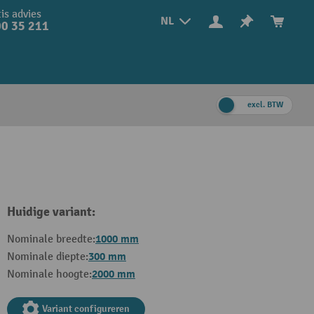
is advies
NL
0 35 211
excl. BTW
Huidige variant:
1000 mm
Nominale breedte:
300 mm
Nominale diepte:
2000 mm
Nominale hoogte:
Variant configureren