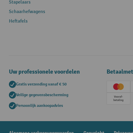
Stapelaars
Schaarhefwagens
Heftafels
Uw professionele voordelen
Betaalme
Gratis verzending vanaf € 50
Creditc
Veilige gegevensbescherming
Vooruit
Persoonlijk aankoopadvies