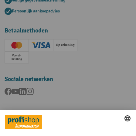
Veilige gegevensbescherming
Persoonlijk aankoopadvies
Betaalmethoden
Creditcard (Master)
Creditcard (Visa)
Op rekening
Vooruitbetaling
Sociale netwerken
Facebook
YouTube
LinkedIn
Instagram
Talen
FR
NL